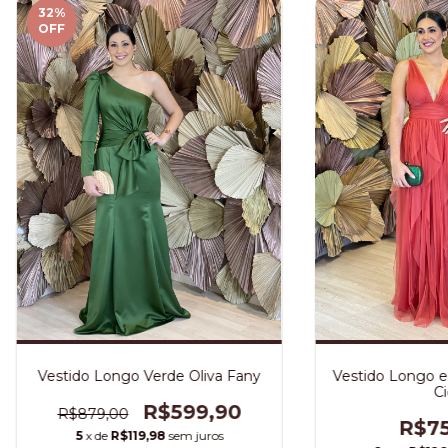
32
%
OFF
Vestido Longo Verde Oliva Fany
Vestido Longo e
Ci
R$599,90
R$879,00
R$75
5
x de
R$119,98
sem juros