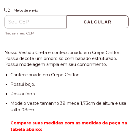
ALTERAR CEP
Entregas para o CEP:
Meios de envio
CALCULAR
Não sei meu CEP
Nosso Vestido Greta é confeccionado em Crepe Chiffon.
Possui decote um ombro só com babado estruturado.
Possui modelagem ampla em seu comprimento.
Confeccionado em Crepe Chiffon.
Possui bojo.
Possui forro.
Modelo veste tamanho 38 mede 1,73cm de altura e usa
salto 08cm.
Compare suas medidas com as medidas da peça na
tabela abaixo: