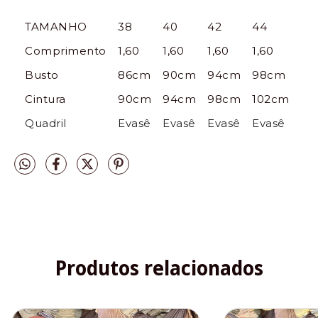
TAMANHO
38
40
42
44
Comprimento
1,60
1,60
1,60
1,60
Busto
86cm
90cm
94cm
98cm
Cintura
90cm
94cm
98cm
102cm
Quadril
Evasê
Evasê
Evasê
Evasê
Produtos relacionados