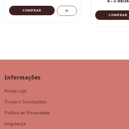
6
x de
R$126
COMPRAR
COMPRAR
Informações
Nossa Loja
Trocas e Devoluções
Política de Privacidade
Segurança