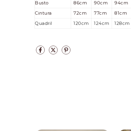
Busto
86cm
90cm
94cm
Cintura
72cm
77cm
81cm
Quadril
120cm
124cm
128cm