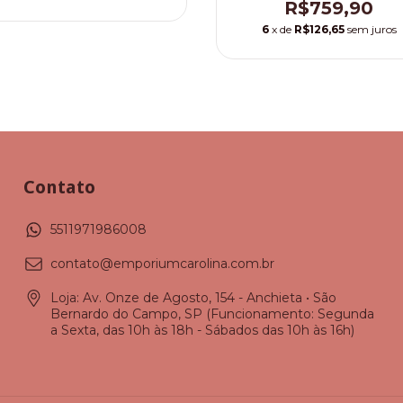
R$759,90
6
x de
R$126,65
sem juros
Contato
5511971986008
contato@emporiumcarolina.com.br
Loja: Av. Onze de Agosto, 154 - Anchieta • São
Bernardo do Campo, SP (Funcionamento: Segunda
a Sexta, das 10h às 18h - Sábados das 10h às 16h)