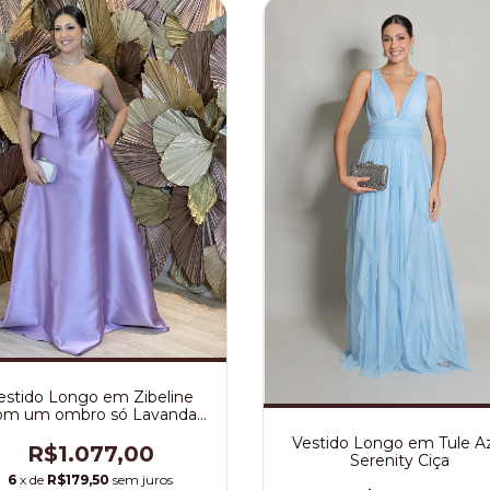
estido Longo em Zibeline
om um ombro só Lavanda
Anne
Vestido Longo em Tule A
R$1.077,00
Serenity Ciça
6
x de
R$179,50
sem juros