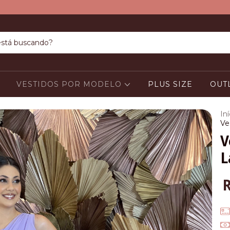
VESTIDOS POR MODELO
PLUS SIZE
OUT
Iní
Ve
V
L
R