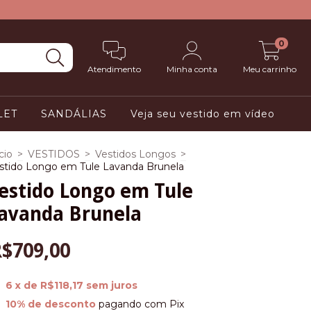
0
Atendimento
Minha conta
Meu carrinho
LET
SANDÁLIAS
Veja seu vestido em vídeo
cio
>
VESTIDOS
>
Vestidos Longos
>
stido Longo em Tule Lavanda Brunela
estido Longo em Tule
avanda Brunela
$709,00
6
x de
R$118,17
sem juros
10% de desconto
pagando com Pix