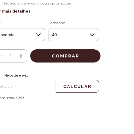
Não acumulável com outras promoções
r mais detalhes
r
Tamanho
ALTERAR CEP
regas para o CEP:
Meios de envio
CALCULAR
o sei meu CEP