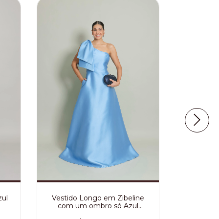
Vestido 
Es
zul
Vestido Longo em Zibeline
R
com um ombro só Azul
Serenity Anne
6
x de