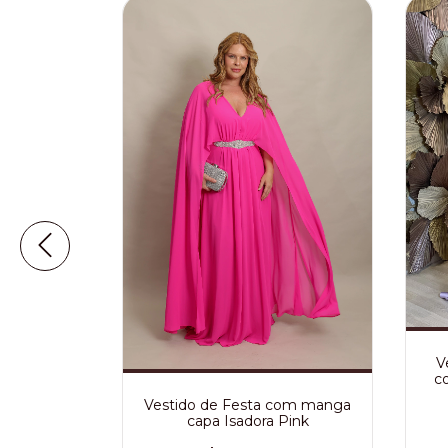
de Oliva
V
c
Vestido de Festa com manga
99,90
capa Isadora Pink
m juros