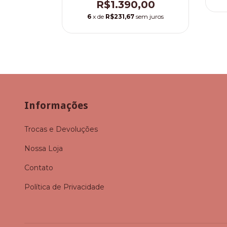
R$1.390,00
6
x de
R$231,67
sem juros
Informações
Trocas e Devoluções
Nossa Loja
Contato
Política de Privacidade