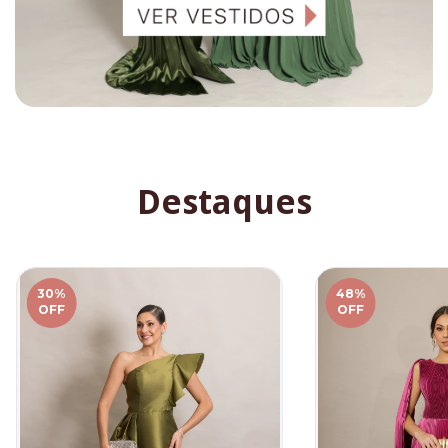
Destaques
30
%
48
%
OFF
OFF