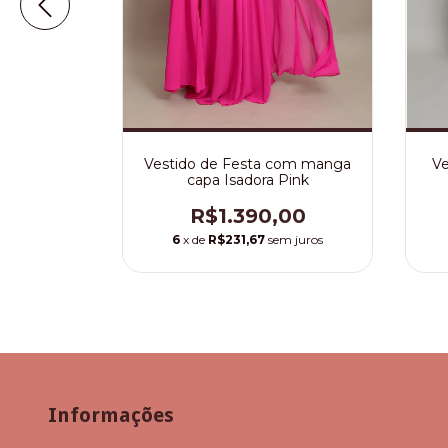
sado Manga
Vestido de Festa com manga
Ve
relo
capa Isadora Pink
09,00
R$1.390,00
m juros
6
x de
R$231,67
sem juros
Informações