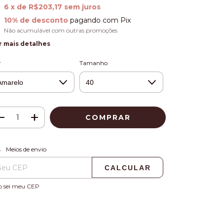
6
x de
R$203,17
sem juros
10% de desconto
pagando com Pix
Não acumulável com outras promoções
r mais detalhes
r
Tamanho
ALTERAR CEP
regas para o CEP:
Meios de envio
CALCULAR
o sei meu CEP