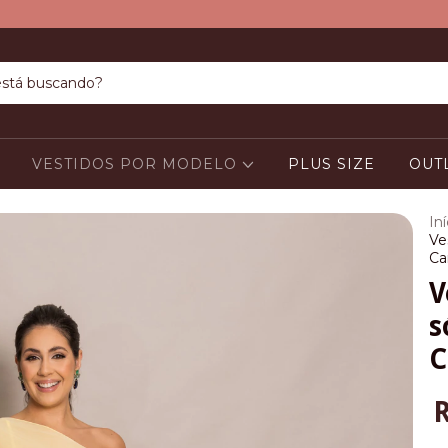
VESTIDOS POR MODELO
PLUS SIZE
OUT
Iní
Ve
Ca
V
s
C
R