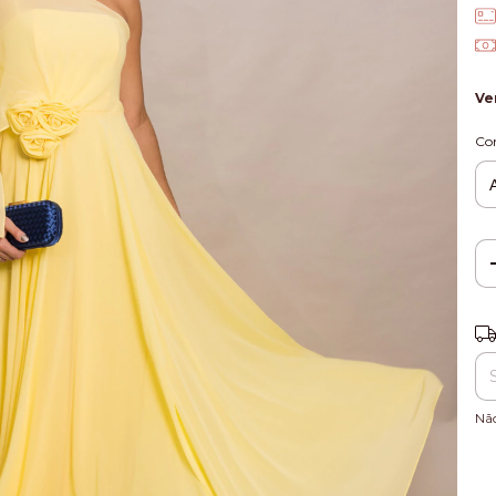
Ve
Co
Ent
Nã