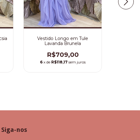
csia
Vestido Longo em Tule
Lavanda Brunela
Vestido
R$709,00
com u
S
6
x de
R$118,17
sem juros
R
6
x de
Siga-nos