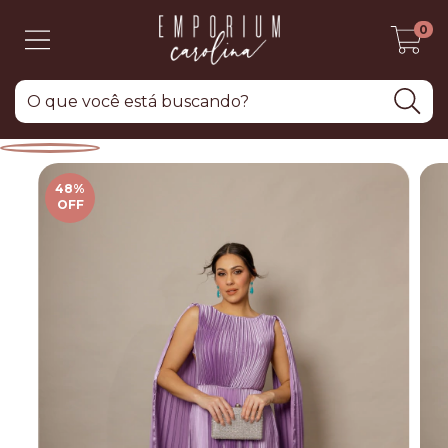
0
48
%
OFF