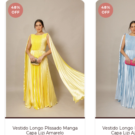
48
%
48
%
OFF
OFF
Vestido Longo Plissado Manga
Vestido Longo 
Capa Lizi Amarelo
Capa Lizi A