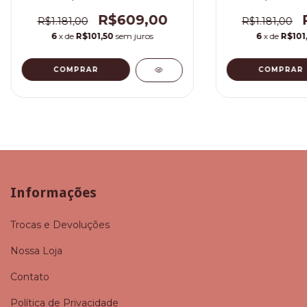
R$609,00
R$1.181,00
R$1.181,00
6
x de
R$101,50
sem juros
6
x de
R$101
COMPRAR
COMPRAR
Informações
Trocas e Devoluções
Nossa Loja
Contato
Política de Privacidade