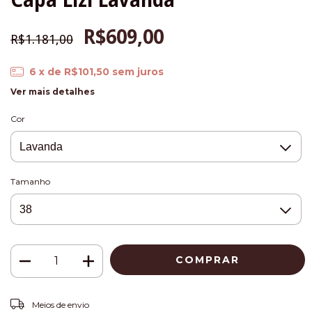
Capa Lizi Lavanda
R$609,00
R$1.181,00
6
x de
R$101,50
sem juros
Ver mais detalhes
Cor
Tamanho
ALTERAR CEP
Entregas para o CEP:
Meios de envio