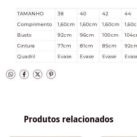
TAMANHO
38
40
42
44
Comprimento
1,60cm
1,60cm
1,60cm
1,60
Busto
92cm
96cm
100cm
104
Cintura
77cm
81cm
85cm
92c
Quadril
Evase
Evase
Evase
Evas
Produtos relacionados