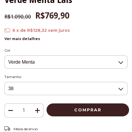
Verde Menta Lais
R$769,90
R$1.090,00
6
x de
R$128,32
sem juros
Ver mais detalhes
Cor
Tamanho
ALTERAR CEP
Entregas para o CEP:
Meios de envio