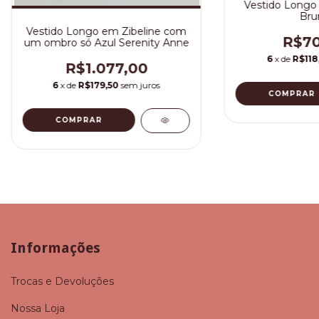
Vestido Longo 
Bru
Vestido Longo em Zibeline com
R$70
um ombro só Azul Serenity Anne
6
x de
R$118
R$1.077,00
6
x de
R$179,50
sem juros
COMPRAR
COMPRAR
Informações
Trocas e Devoluções
Nossa Loja