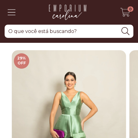
0
29
%
OFF