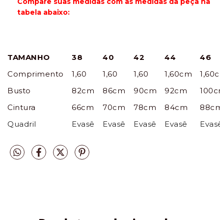
Compare suas medidas com as medidas da peça na
tabela abaixo:
TAMANHO
38
40
42
44
46
Comprimento
1,60
1,60
1,60
1,60cm
1,60
Busto
82cm
86cm
90cm
92cm
100
Cintura
66cm
70cm
78cm
84cm
88c
Quadril
Evasê
Evasê
Evasê
Evasê
Evas